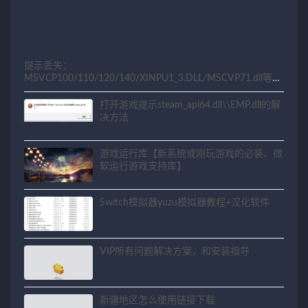
提示丢失：
MSVCP100/110/120/140/XINPU1_3.DLL/MSCVP71.dll等相
关问题解决方法
打开游戏提示steam_api64.dll\\EMP.dll的解
决方法
游戏运行库【新系统或刚玩游戏的必装、微
软运行游戏支持库】
Switch模拟器yuzu模拟器教程+汉化软件
VIP所有问题解决方案，和安装指导
新疆地区怎么使用链接下载