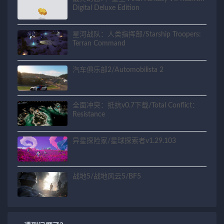
Digital Deluxe Edition
星河战队：人类指挥部/Starship Troopers:
Terran Command
汽车俱乐部2/Automobilista 2
全面冲突：抵抗v0.7下载/Total Conflict：
Resistance
异星探险家/星球探索者v1.29.103
战地5/战地风云5/BF5