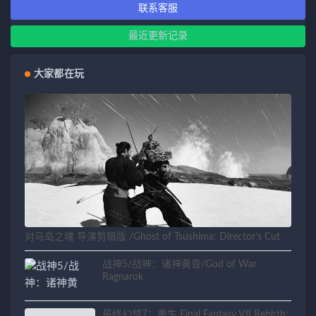
联系客服
最近更新记录
大家都在玩
对马岛之魂 导演剪辑版 /Ghost of Tsushima: Director’s Cut
战神5/战神：诸神黄昏/God of War
Ragnarok
最终幻想7：重生 Final Fantasy VII Rebirth: