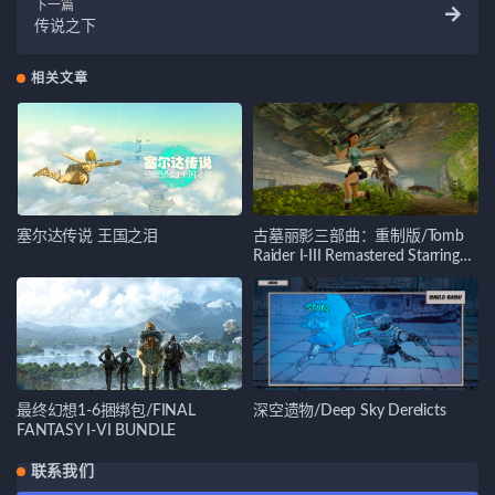
下一篇
传说之下
相关文章
塞尔达传说 王国之泪
古墓丽影三部曲：重制版/Tomb
Raider I-III Remastered Starring
Lara Croft
最终幻想1-6捆绑包/FINAL
深空遗物/Deep Sky Derelicts
FANTASY I-VI BUNDLE
联系我们