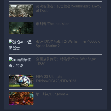
灵魂驱使者：死亡使者/Soulslinger：Envoy
of Death
审判者/The Inquisitor
战锤40K:星际战士2/Warhammer 40000K
Space Marine 2
全面战争传奇：特洛伊/Total War Saga:
TROY
FIFA 23 Ultimate
Edition/FIFA23/FIFA2023
地下城4/Dungeons 4