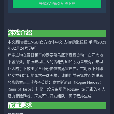
升级SVIP永久免费下载
游戏介绍
中文版|容量1.9GB|官方简体中文|支持键盘.鼠标.手柄|2021
年02月24号更新
邪恶之物在昔日和平的泰索斯岛底下蠢蠢欲动… 在四大地
下城深处，镇压泰坦巨人的古老封印如今力量衰弱，泰坦
巨人的手下放出了各种恐怖怪物危害世界。古时设下封印
的女神们急切地恳求一群英雄，请他们前来拯救百姓脱离
悲惨的命运…《痞子英雄：泰索斯遗迹（Rogue Heroes：
Ruins of Tasos）》是一款具备现代 Rogue-lite 元素的 4 人
经典冒险游戏。玩家可与好友组队，勇闯程序生成
配置要求