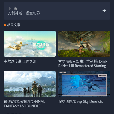
下一篇
刀剑神域：虚空幻界
相关文章
塞尔达传说 王国之泪
古墓丽影三部曲：重制版/Tomb
Raider I-III Remastered Starring
Lara Croft
最终幻想1-6捆绑包/FINAL
深空遗物/Deep Sky Derelicts
FANTASY I-VI BUNDLE