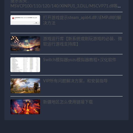
提示丢失：
MSVCP100/110/120/140/XINPU1_3.DLL/MSCVP71.dll等相
关问题解决方法
打开游戏提示steam_api64.dll\\EMP.dll的解
决方法
游戏运行库【新系统或刚玩游戏的必装、微
软运行游戏支持库】
Switch模拟器yuzu模拟器教程+汉化软件
VIP所有问题解决方案，和安装指导
新疆地区怎么使用链接下载