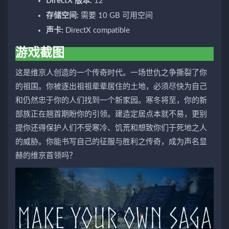
DirectX 版本:
12
存储空间:
需要 10 GB 可用空间
声卡:
DirectX compatible
游戏截图
这是维京人创造的一个传奇时代。一场世仇之争撕裂了你
的祖国。你被逐出祖祖辈辈居住的土地，必须尽快为自己
和仍然忠于你的人们找到一个新家园。寒冬将至，你的新
部族正在翘首期盼你的引领。建造定居点本就不易，更别
提你还得保护人们不受寒冷、饥荒和想致你们于死地之人
的威胁。你能书写自己的征服与胜利之传奇，成为声名显
赫的维京首领吗？