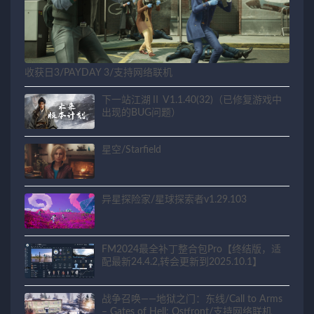
收获日3/PAYDAY 3/支持网络联机
下一站江湖Ⅱ V1.1.40(32)（已修复游戏中
出现的BUG问题）
星空/Starfield
异星探险家/星球探索者v1.29.103
FM2024最全补丁整合包Pro【终结版，适
配最新24.4.2,转会更新到2025.10.1】
战争召唤——地狱之门：东线/Call to Arms
– Gates of Hell: Ostfront/支持网络联机