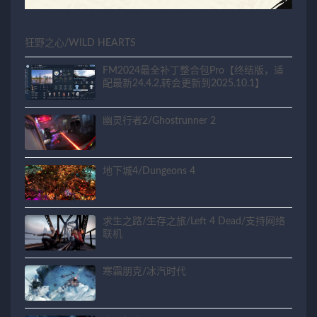
狂野之心/WILD HEARTS
FM2024最全补丁整合包Pro【终结版，适
配最新24.4.2,转会更新到2025.10.1】
幽灵行者2/Ghostrunner 2
地下城4/Dungeons 4
求生之路/生存之旅/Left 4 Dead/支持网络
联机
寒霜朋克/冰汽时代