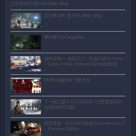
艾尔登法环/老头环/Elden Ring
艾尔登法环/老头环/Elden Ring
审判者/The Inquisitor
战争召唤——地狱之门：东线/Call to Arms
– Gates of Hell: Ostfront/支持网络联机
FM2024最全补丁整合包
下一站江湖Ⅱ V1.1.40(32)（已修复游戏中
出现的BUG问题）
极限竞速：地平线5顶级版/Forza Horizon 5
– Premium Edition