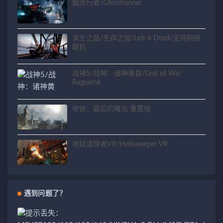
幽灵行者/Ghostrunner
求生之路/生存之旅/Left 4 Dead/支持网络
联机
战神5/战神：诸神黄昏/God of War
Ragnarok
地铁：最后的曙光 重置版
地狱清理者VR/Hellsweeper VR
遇到问题了？