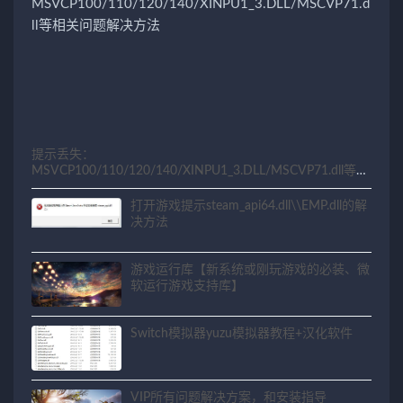
提示丢失：
MSVCP100/110/120/140/XINPU1_3.DLL/MSCVP71.dll等相
关问题解决方法
打开游戏提示steam_api64.dll\\EMP.dll的解
决方法
游戏运行库【新系统或刚玩游戏的必装、微
软运行游戏支持库】
Switch模拟器yuzu模拟器教程+汉化软件
VIP所有问题解决方案，和安装指导