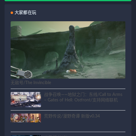
大家都在玩
无敌号/The Invincible
战争召唤——地狱之门：东线/Call to Arms
– Gates of Hell: Ostfront/支持网络联机
荒野传说/漫野奇谭 新版v0.34