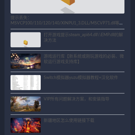
提示丢失：
MSVCP100/110/120/140/XINPU1_3.DLL/MSCVP71.dll等相
关问题解决方法
打开游戏提示steam_api64.dll\\EMP.dll的解
决方法
游戏运行库【新系统或刚玩游戏的必装、微
软运行游戏支持库】
Switch模拟器yuzu模拟器教程+汉化软件
VIP所有问题解决方案，和安装指导
新疆地区怎么使用链接下载