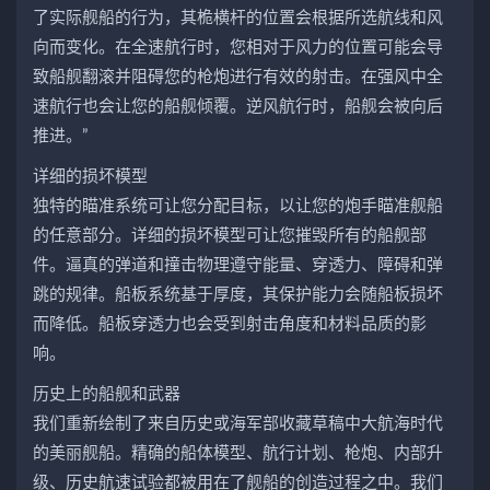
了实际舰船的行为，其桅横杆的位置会根据所选航线和风
向而变化。在全速航行时，您相对于风力的位置可能会导
致船舰翻滚并阻碍您的枪炮进行有效的射击。在强风中全
速航行也会让您的船舰倾覆。逆风航行时，船舰会被向后
推进。”
详细的损坏模型
独特的瞄准系统可让您分配目标，以让您的炮手瞄准舰船
的任意部分。详细的损坏模型可让您摧毁所有的船舰部
件。逼真的弹道和撞击物理遵守能​​量、穿透力、障碍和弹
跳的规律。船板系统基于厚度，其保护能力会随船板损坏
而降低。船板穿透力也会受到射击角度和材料品质的影
响。
历史上的船舰和武器
我们重新绘制了来自历史或海军部收藏草稿中大航海时代
的美丽舰船。精确的船体模型、航行计划、枪炮、内部升
级、历史航速试验都被用在了舰船的创造过程之中。我们