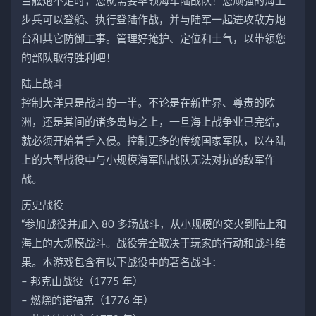
当舷炮不足时；您就需要率领海军陆战队！您顽强的海上
步兵可以登船、执行登陆作战，并与陆军一起进攻敌方炮
台和其它防御工事。管理好掩护、定位和士气，以带领您
的部队取得胜利吧！
陆上战斗
控制大洋只是战斗的一半。不论是在新世界、尊贵的欧
洲，还是其间的诸多岛屿之上，一旦海上战争业已完结，
就必须开始着手入侵。控制更多的传统国家军队，以在陆
上的大型战役中与小规模海军陆战队无法对抗的敌军作
战。
历史战役
“参加战役并加入 80 多场战斗，从小规模的交火到陆上和
海上的大规模战斗。战役完全取决于玩家的行动和战斗结
果。本游戏包含有以下战役中的著名战斗：
– 邦克山战役（1775 年）
– 燃烧的诺福克（1776 年）