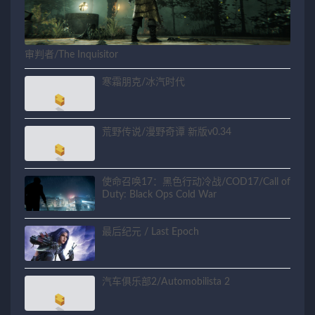
审判者/The Inquisitor
寒霜朋克/冰汽时代
荒野传说/漫野奇谭 新版v0.34
使命召唤17：黑色行动冷战/COD17/Call of
Duty: Black Ops Cold War
最后纪元 / Last Epoch
汽车俱乐部2/Automobilista 2