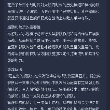
花费了数百小时时间对大航海时代的历史枪炮和枪械的巨
量细节进行了研究。历史可用性也已被实现。某些船舰和
武器只能通过登舰俘获或在战场上从敌方手中夺取。
后勤和禁运的重要性
本游戏以小规模行动进行大型舰队作战和两栖作战来模拟
海战，从而控制全球海洋和海岸。用于运送物资、货物、
宝藏和部队的战争后勤补给舰队和船队是至关重要的。您
的海军舰船拥有对敌方舰队施加决定性打击或封锁其补给
线的能力。
游戏玩法
“建立您的舰队：在公海取得成功将为您赢得晋升。将您的
舰队从一支未评级船只的小中队发展为配备有完整强力舰
船阵线、令人惧怕的战斗舰队。使用新技术、武器定制您
的舰船，建立一支符合您战术理论的舰队。
管理您的船员：每一次海上作战，您的船员都会变得更加
高效和致命。每发一炮，他们的精确度和炮击能度都会提