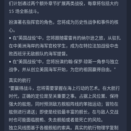
们计划通过两个额外章节扩展两类战役，每章将包括大约
15 场全新战斗。
扮演著名指挥官的角色，您将成为历史性战争和事件的核
心。
• 在“英国战役”中，您将跟随霍雷肖的纳尔逊之旅，从驻扎
在中美洲海岸的海军官校学生，成为在特拉法加战役中击
败西班牙无敌舰队的海军提督。
• 在“美国战役”中，您将扮演约翰·保罗·琼斯一角参与独立
战争，并从创立美国海军开始，为您的祖国赢得自由。”
真实的航行
“要赢得战斗，您将需要掌握在海上行动的艺术。在大航行
时代，正确的定位是至关重要之事。占据上风位置、保持
强大的舷炮，同时预测敌方舰船阵线的笨拙运动；冒险在
舷侧进行递送；即使是经验最丰富的舰长，在与敌人交战
时也可能面临脱桅、失去舰船或者是死亡的风险。
独立风线图基于各艘舰船的索具。真实的航行物理学复制