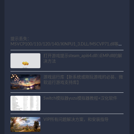
提示丢失：
MSVCP100/110/120/140/XINPU1_3.DLL/MSCVP71.dll等相
关问题解决方法
打开游戏提示steam_api64.dll\\EMP.dll的解
决方法
游戏运行库【新系统或刚玩游戏的必装、微
软运行游戏支持库】
Switch模拟器yuzu模拟器教程+汉化软件
VIP所有问题解决方案，和安装指导