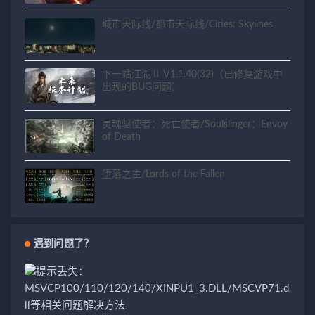
城市天际线/都市天际线/Cities: Skylines
下一站江湖Ⅱ V1.1.40(32)（已修复游戏中
出现的BUG问题）
灵魂驱使者：死亡使者/Soulslinger：Envoy
of Death
堕落之主/Lords of the Fallen
遇到问题了？