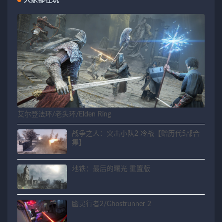
大家都在玩
艾尔登法环/老头环/Elden Ring
战争之人：突击小队2 冷战【赠历代5部合
集】
地铁：最后的曙光 重置版
幽灵行者2/Ghostrunner 2