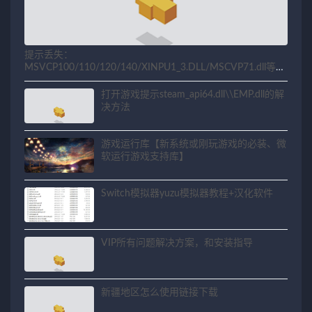
提示丢失：
MSVCP100/110/120/140/XINPU1_3.DLL/MSCVP71.dll等相
关问题解决方法
打开游戏提示steam_api64.dll\\EMP.dll的解
决方法
游戏运行库【新系统或刚玩游戏的必装、微
软运行游戏支持库】
Switch模拟器yuzu模拟器教程+汉化软件
VIP所有问题解决方案，和安装指导
新疆地区怎么使用链接下载