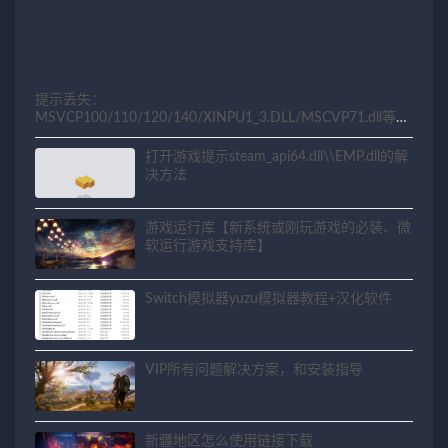
提示丢失：
MSVCP100/110/120/140/XINPU1_3.DLL/MSCVP71.dll等相
关问题解决方法
打开游戏提示steam_api64.dll\\EMP.dll的解
决方法
游戏运行库【新系统或刚玩游戏的必装、微
软运行游戏支持库】
Switch模拟器yuzu模拟器教程+汉化软件
VIP所有问题解决方案，和安装指导
新疆地区怎么使用链接下载