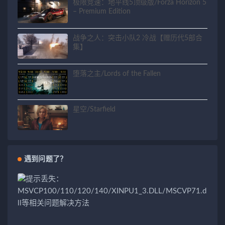
极限竞速：地平线5顶级版/Forza Horizon 5
– Premium Edition
战争之人：突击小队2 冷战【赠历代5部合
集】
堕落之主/Lords of the Fallen
星空/Starfield
遇到问题了？