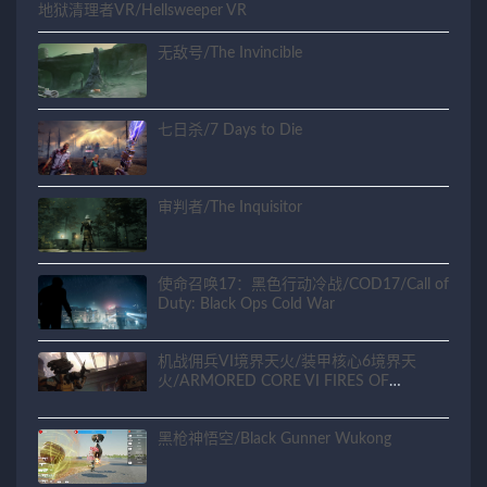
地狱清理者VR/Hellsweeper VR
无敌号/The Invincible
七日杀/7 Days to Die
审判者/The Inquisitor
使命召唤17：黑色行动冷战/COD17/Call of
Duty: Black Ops Cold War
机战佣兵VI境界天火/装甲核心6境界天
火/ARMORED CORE VI FIRES OF
RUBICON
黑枪神悟空/Black Gunner Wukong