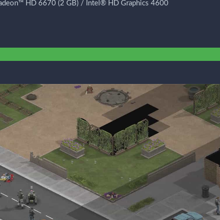
eon™ HD 6670 (2 GB) / Intel® HD Graphics 4600