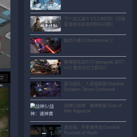
下一站江湖Ⅱ V1.1.40(32)（已修
复游戏中出现的BUG问题）
幽灵行者2/Ghostrunner 2
赛博朋克2077/Cyberpunk 2077
v2.0 整合往日之影DLC
星河战队：人类指挥部/Starship
Troopers: Terran Command
战神5/战神：诸神黄昏/God of
War Ragnarok
求生岛：不老泉传说/Survival:
Fountain of Youth