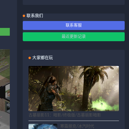
联系我们
联系客服
最近更新记录
大家都在玩
古墓丽影11：暗影/终极版/古墓丽影暗影
寒霜朋克/冰汽时代