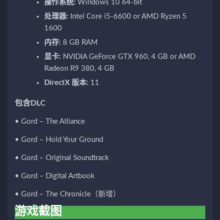
操作系统:
Windows 10 64-bit
处理器:
Intel Core i5-6600 or AMD Ryzen 5
1600
内存:
8 GB RAM
显卡:
NVIDIA GeForce GTX 960, 4 GB or AMD
Radeon R9 380, 4 GB
DirectX 版本:
11
包含DLC
• Gord – The Alliance
• Gord – Hold Your Ground
• Gord – Original Soundtrack
• Gord – Digital Artbook
• Gord – The Chronicle（新增）
游戏截图