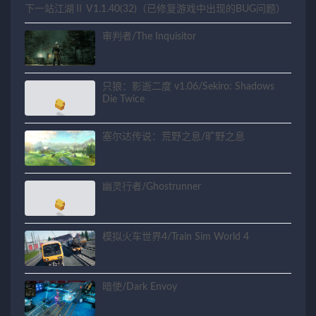
下一站江湖Ⅱ V1.1.40(32)（已修复游戏中出现的BUG问题）
审判者/The Inquisitor
只狼：影逝二度 v1.06/Sekiro: Shadows
Die Twice
塞尔达传说：荒野之息/旷野之息
幽灵行者/Ghostrunner
模拟火车世界4/Train Sim World 4
暗使/Dark Envoy