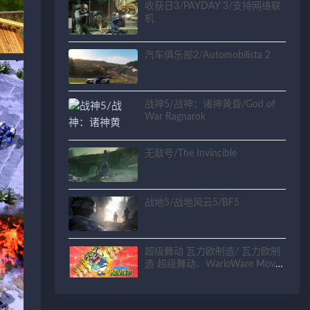
收获日3/PAYDAY 3/支持网络联
机
汽车俱乐部2/Automobilista 2
战神5/战神：诸神黄昏/God of
War Ragnarok
无敌号/The Invincible
战地5/战地风云5/BF5
超级舞动 瓦力欧制造/ 瓦力欧制
造 超级舞动、WarioWare Move
It！