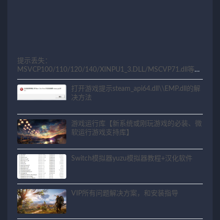
提示丢失：
MSVCP100/110/120/140/XINPU1_3.DLL/MSCVP71.dll等相
关问题解决方法
打开游戏提示steam_api64.dll\\EMP.dll的解
决方法
游戏运行库【新系统或刚玩游戏的必装、微
软运行游戏支持库】
Switch模拟器yuzu模拟器教程+汉化软件
VIP所有问题解决方案，和安装指导