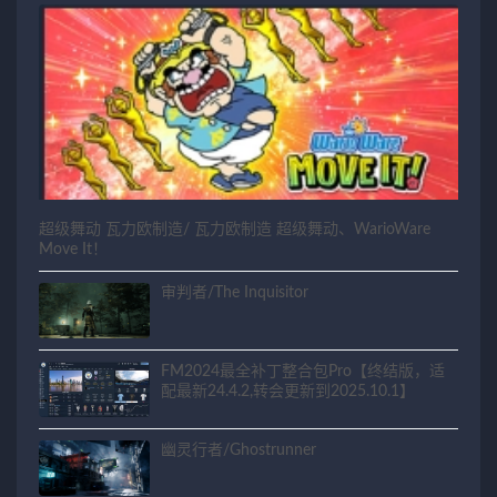
超级舞动 瓦力欧制造/ 瓦力欧制造 超级舞动、WarioWare
Move It！
审判者/The Inquisitor
FM2024最全补丁整合包Pro【终结版，适
配最新24.4.2,转会更新到2025.10.1】
幽灵行者/Ghostrunner