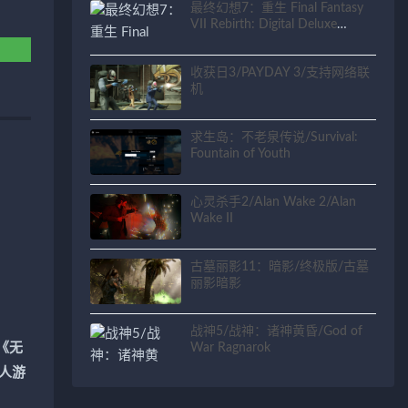
最终幻想7：重生 Final Fantasy
VII Rebirth: Digital Deluxe
Edition
收获日3/PAYDAY 3/支持网络联
机
求生岛：不老泉传说/Survival:
Fountain of Youth
心灵杀手2/Alan Wake 2/Alan
Wake II
古墓丽影11：暗影/终极版/古墓
丽影暗影
战神5/战神：诸神黄昏/God of
War Ragnarok
《无
单人游