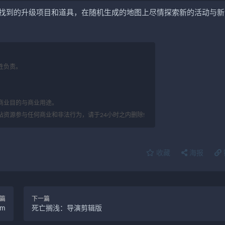
找到的升级项目和道具，在随机生成的地图上尽情探索新的活动与新
性负责。
。
商业目的与商业用途。
站资源参与任何商业和非法行为，请于24小时之内删除!
收藏
海报
篇
下一篇
em
死亡搁浅：导演剪辑版