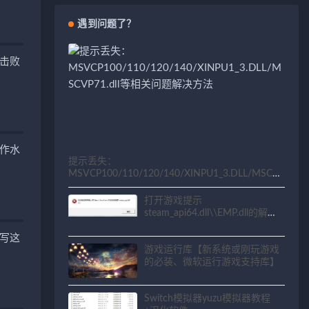
遇到问题了？
击败
作水
提示丢失：
MSVCP100/110/120/140/XINPU1_3.DLL/MSCV
P71.dll等相关问题解决方法
打开游戏提示
steam_api64.dll\\EMP.dll的解决
方法
写这
游戏运行库【新系统或刚玩游戏
的必装、微软运行游戏支持库】
Switch模拟器yuzu模拟器教程