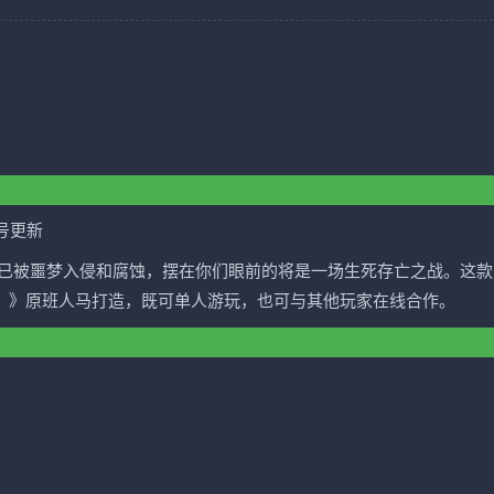
9号更新
已被噩梦入侵和腐蚀，摆在你们眼前的将是一场生死存亡之战。这款
ead Gods©）》原班人马打造，既可单人游玩，也可与其他玩家在线合作。