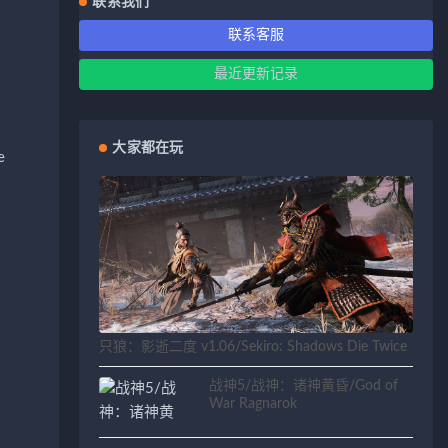
联系我们
联系客服
最近更新记录
大家都在玩
e
只狼：影逝二度 v1.06/Sekiro: Shadows Die Twice
战神5/战神：诸神黄昏/God of
War Ragnarok