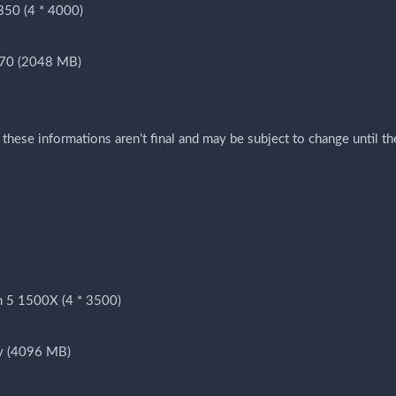
350 (4 * 4000)
70 (2048 MB)
hese informations aren’t final and may be subject to change until th
n 5 1500X (4 * 3500)
y (4096 MB)