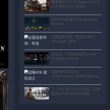
赛博朋克2077/Cyberpunk 2077
v2.1 整合往日之影DLC
城市天际线/都市天际线/Cities:
Skylines
全面战争传奇：特洛伊/Total
War Saga: TROY
求生岛：不老泉传说/Survival:
Fountain of Youth
战锤40K:星际战士
2/Warhammer 40000K Space
Marine 2
下一站江湖Ⅱ V1.1.40(32)（已修
复游戏中出现的BUG问题）