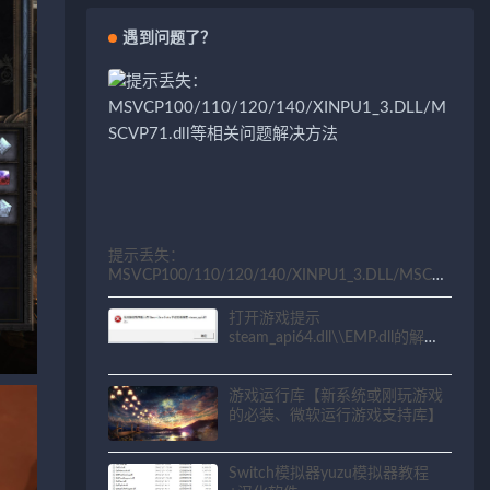
遇到问题了？
提示丢失：
MSVCP100/110/120/140/XINPU1_3.DLL/MSCV
P71.dll等相关问题解决方法
打开游戏提示
steam_api64.dll\\EMP.dll的解决
方法
游戏运行库【新系统或刚玩游戏
的必装、微软运行游戏支持库】
Switch模拟器yuzu模拟器教程