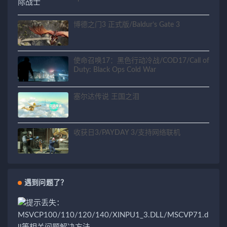
博德之门3 正式版/Baldur’s Gate 3
使命召唤17：黑色行动冷战/COD17/Call of
Duty: Black Ops Cold War
塞尔达传说 王国之泪
收获日3/PAYDAY 3/支持网络联机
遇到问题了？