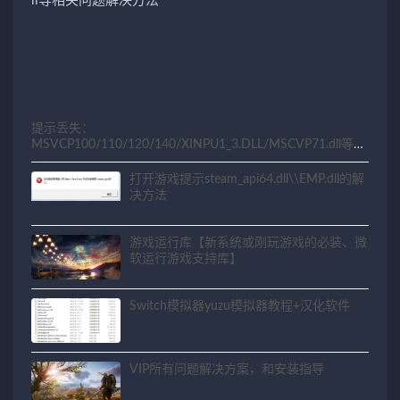
提示丢失：
MSVCP100/110/120/140/XINPU1_3.DLL/MSCVP71.dll等相
关问题解决方法
打开游戏提示steam_api64.dll\\EMP.dll的解
决方法
游戏运行库【新系统或刚玩游戏的必装、微
软运行游戏支持库】
Switch模拟器yuzu模拟器教程+汉化软件
VIP所有问题解决方案，和安装指导