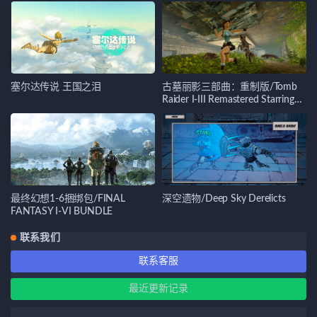
塞尔达传说 王国之泪
古墓丽影三部曲：重制版/Tomb
Raider I-III Remastered Starring
Lara Croft
最终幻想1-6捆绑包/FINAL
深空遗物/Deep Sky Derelicts
FANTASY I-VI BUNDLE
联系我们
联系客服
最近更新记录