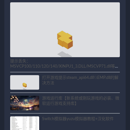
提示丢失：
MSVCP100/110/120/140/XINPU1_3.DLL/MSCVP71.dll等相
关问题解决方法
打开游戏提示steam_api64.dll\\EMP.dll的解
决方法
游戏运行库【新系统或刚玩游戏的必装、微
软运行游戏支持库】
Switch模拟器yuzu模拟器教程+汉化软件