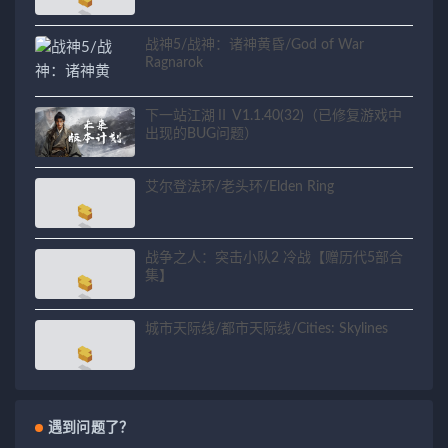
战神5/战神：诸神黄昏/God of War
Ragnarok
下一站江湖Ⅱ V1.1.40(32)（已修复游戏中
出现的BUG问题）
艾尔登法环/老头环/Elden Ring
战争之人：突击小队2 冷战【赠历代5部合
集】
城市天际线/都市天际线/Cities: Skylines
遇到问题了？