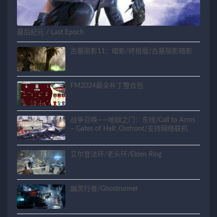
最后纪元 / Last Epoch
古墓丽影11：暗影/终极版/古墓丽影暗影
FM2024最全补丁整合包
战争召唤——地狱之门：东线/Call to Arms
– Gates of Hell: Ostfront/支持网络联机
艾尔登法环/老头环/Elden Ring
幽灵行者/Ghostrunner