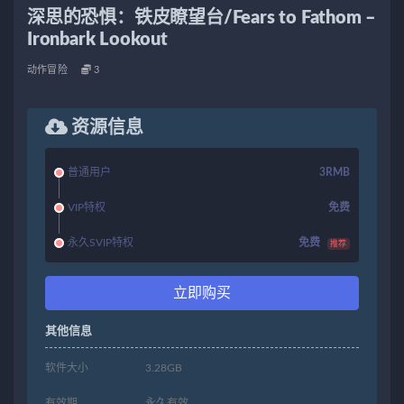
深思的恐惧：铁皮瞭望台/Fears to Fathom –
Ironbark Lookout
动作冒险
3
资源信息
普通用户
3RMB
VIP特权
免费
永久SVIP特权
免费
推荐
立即购买
其他信息
软件大小
3.28GB
有效期
永久有效