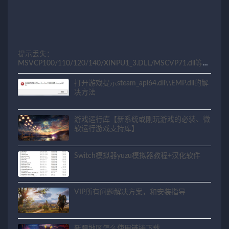
提示丢失：
MSVCP100/110/120/140/XINPU1_3.DLL/MSCVP71.dll等相
关问题解决方法
打开游戏提示steam_api64.dll\\EMP.dll的解
决方法
游戏运行库【新系统或刚玩游戏的必装、微
软运行游戏支持库】
Switch模拟器yuzu模拟器教程+汉化软件
VIP所有问题解决方案，和安装指导
新疆地区怎么使用链接下载