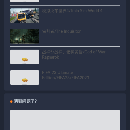
模拟火车世界4/Train Sim World 4
审判者/The Inquisitor
战神5/战神：诸神黄昏/God of War
Ragnarok
FIFA 23 Ultimate
Edition/FIFA23/FIFA2023
遇到问题了？