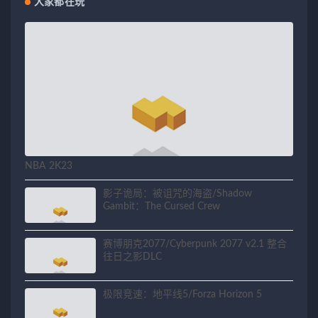
大家都在玩
NBA 2K23
影子诡局：被诅咒的海盗/Shadow
Gambit：The Cursed Crew
赛博朋克2077/Cyberpunk 2077 v2.1 整合
往日之影DLC
极限竞速：地平线5/Forza Horizon 5