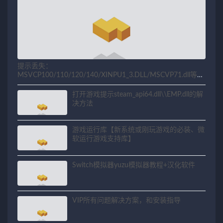
提示丢失：
MSVCP100/110/120/140/XINPU1_3.DLL/MSCVP71.dll等相
关问题解决方法
打开游戏提示steam_api64.dll\\EMP.dll的解
决方法
游戏运行库【新系统或刚玩游戏的必装、微
软运行游戏支持库】
Switch模拟器yuzu模拟器教程+汉化软件
VIP所有问题解决方案，和安装指导