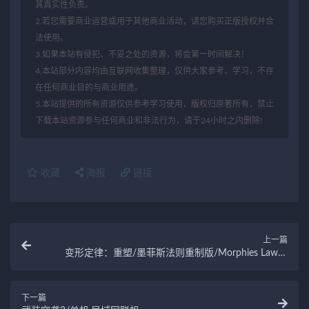
其真实性负责。
2.若您需要商业运营或用于其他商业活动，请您购买正版授权并合
法使用。
3.如果本站有侵犯、不妥之处的资源，将会第一时间解决！
4.本站部分内容均由互联网收集整理，仅供大家参考、学习，不存
在任何商业目的与商业用途。
5.本站提供的所有资源仅供参考学习使用，版权归原著所有，禁止
下载本站资源参与任何商业和非法行为，请于24小时之内删除!
收藏
海报
链接
上一篇
变形定律：重塑/墨菲斯法则重制版/Morphies Law：
Remorphed
下一篇