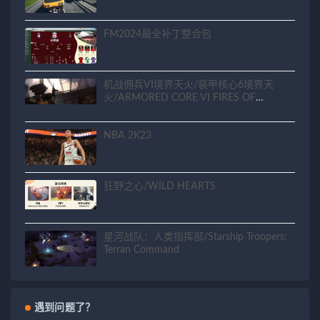
FM2024最全补丁整合包
机战佣兵VI境界天火/装甲核心6境界天
火/ARMORED CORE VI FIRES OF
RUBICON
NBA 2K23
狂野之心/WILD HEARTS
星河战队：人类指挥部/Starship Troopers:
Terran Command
遇到问题了？