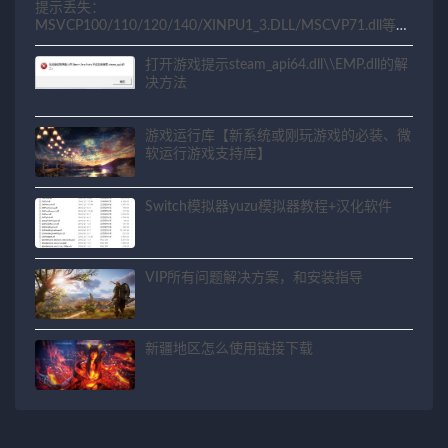
提示丢失：
MSVCP100/110/120/140/XINPU1_3.DLL/MSCVP71.dll等相
关问题解决方法
打开游戏提示steam_api64.dll\\EMP.dll的解
决方法
游戏运行库【新系统或刚玩游戏的必装、微
软运行游戏支持库】
Switch模拟器yuzu模拟器教程+汉化软件
VIP所有问题解决方案，和安装指导
新疆地区怎么使用链接下载