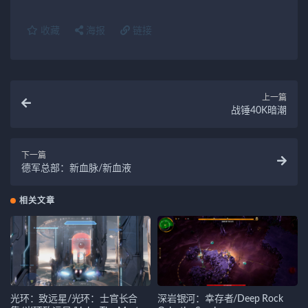
收藏
海报
链接
上一篇
战锤40K暗潮
下一篇
德军总部：新血脉/新血液
相关文章
光环：致远星/光环：士官长合
深岩银河：幸存者/Deep Rock