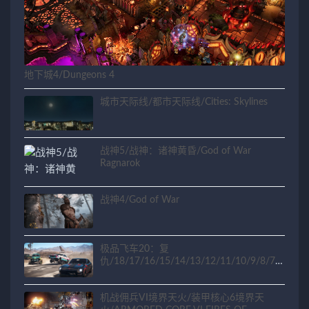
地下城4/Dungeons 4
城市天际线/都市天际线/Cities: Skylines
战神5/战神：诸神黄昏/God of War
Ragnarok
战神4/God of War
极品飞车20：复
仇/18/17/16/15/14/13/12/11/10/9/8/7/6
/5/4/3/2/1
机战佣兵VI境界天火/装甲核心6境界天