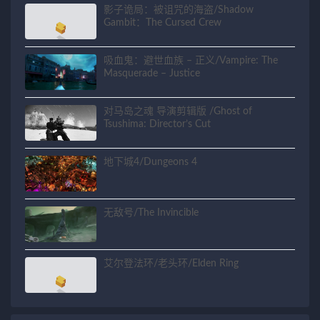
影子诡局：被诅咒的海盗/Shadow
Gambit：The Cursed Crew
吸血鬼：避世血族 – 正义/Vampire: The
Masquerade – Justice
对马岛之魂 导演剪辑版 /Ghost of
Tsushima: Director’s Cut
地下城4/Dungeons 4
无敌号/The Invincible
艾尔登法环/老头环/Elden Ring