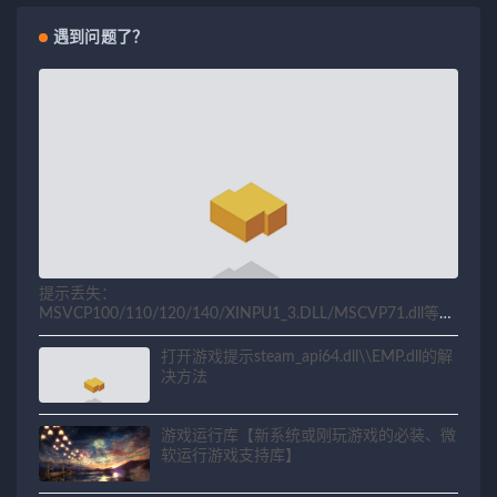
遇到问题了？
提示丢失：
MSVCP100/110/120/140/XINPU1_3.DLL/MSCVP71.dll等相
关问题解决方法
打开游戏提示steam_api64.dll\\EMP.dll的解
决方法
游戏运行库【新系统或刚玩游戏的必装、微
软运行游戏支持库】