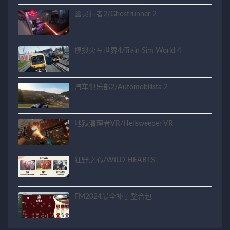
幽灵行者2/Ghostrunner 2
模拟火车世界4/Train Sim World 4
汽车俱乐部2/Automobilista 2
地狱清理者VR/Hellsweeper VR
狂野之心/WILD HEARTS
FM2024最全补丁整合包