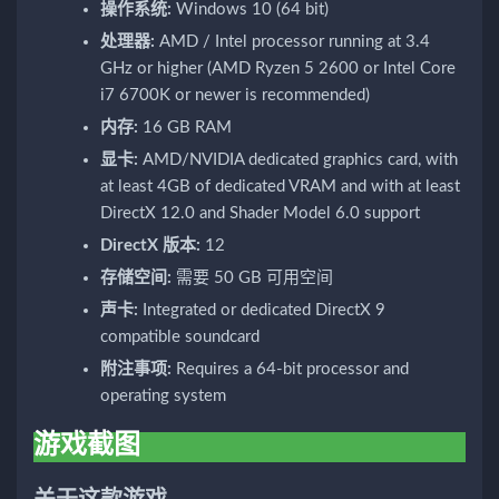
操作系统:
Windows 10 (64 bit)
处理器:
AMD / Intel processor running at 3.4
GHz or higher (AMD Ryzen 5 2600 or Intel Core
i7 6700K or newer is recommended)
内存:
16 GB RAM
显卡:
AMD/NVIDIA dedicated graphics card, with
at least 4GB of dedicated VRAM and with at least
DirectX 12.0 and Shader Model 6.0 support
DirectX 版本:
12
存储空间:
需要 50 GB 可用空间
声卡:
Integrated or dedicated DirectX 9
compatible soundcard
附注事项:
Requires a 64-bit processor and
operating system
游戏截图