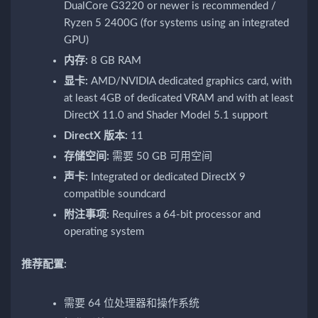
DualCore G3220 or newer is recommended /
Ryzen 5 2400G (for systems using an integrated
GPU)
内存:
8 GB RAM
显卡:
AMD/NVIDIA dedicated graphics card, with
at least 4GB of dedicated VRAM and with at least
DirectX 11.0 and Shader Model 5.1 support
DirectX 版本:
11
存储空间:
需要 50 GB 可用空间
声卡:
Integrated or dedicated DirectX 9
compatible soundcard
附注事项:
Requires a 64-bit processor and
operating system
推荐配置:
需要 64 位处理器和操作系统