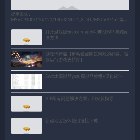
提示丢失：
MSVCP100/110/120/140/XINPU1_3.DLL/MSCVP71.dll等相
关问题解决方法
打开游戏提示steam_api64.dll\\EMP.dll的解
决方法
游戏运行库【新系统或刚玩游戏的必装、微
软运行游戏支持库】
Switch模拟器yuzu模拟器教程+汉化软件
VIP所有问题解决方案，和安装指导
新疆地区怎么使用链接下载