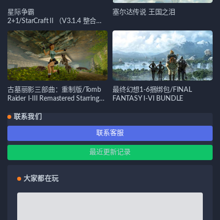
星际争霸
塞尔达传说 王国之泪
2+1/StarCraftⅡ（V3.1.4 整合
版）
古墓丽影三部曲：重制版/Tomb
最终幻想1-6捆绑包/FINAL
Raider I-III Remastered Starring
FANTASY I-VI BUNDLE
Lara Croft
联系我们
联系客服
最近更新记录
大家都在玩