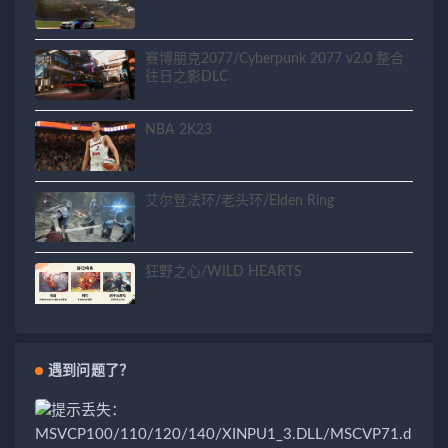
赛博朋克2077/Cyberpunk 2077 v2.0 整合
往日之影DLC
NBA 2K23
艾尔登法环/老头环/Elden Ring
狂野之心/WILD HEARTS
遇到问题了？