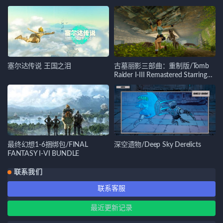
塞尔达传说 王国之泪
古墓丽影三部曲：重制版/Tomb
Raider I-III Remastered Starring
Lara Croft
最终幻想1-6捆绑包/FINAL
深空遗物/Deep Sky Derelicts
FANTASY I-VI BUNDLE
联系我们
联系客服
最近更新记录