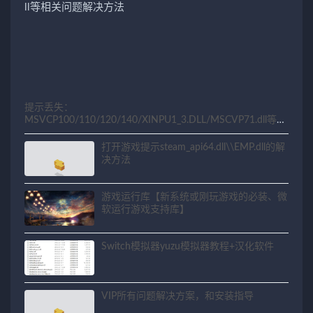
提示丢失：
MSVCP100/110/120/140/XINPU1_3.DLL/MSCVP71.dll等相
关问题解决方法
打开游戏提示steam_api64.dll\\EMP.dll的解
决方法
游戏运行库【新系统或刚玩游戏的必装、微
软运行游戏支持库】
Switch模拟器yuzu模拟器教程+汉化软件
VIP所有问题解决方案，和安装指导