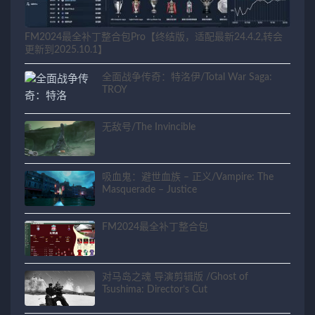
FM2024最全补丁整合包Pro【终结版，适配最新24.4.2,转会
更新到2025.10.1】
全面战争传奇：特洛伊/Total War Saga:
TROY
无敌号/The Invincible
吸血鬼：避世血族 – 正义/Vampire: The
Masquerade – Justice
FM2024最全补丁整合包
对马岛之魂 导演剪辑版 /Ghost of
Tsushima: Director’s Cut