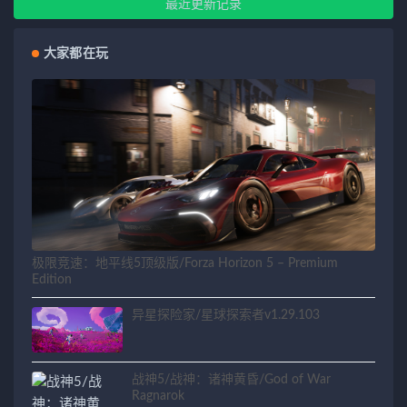
最近更新记录
大家都在玩
极限竞速：地平线5顶级版/Forza Horizon 5 – Premium
Edition
异星探险家/星球探索者v1.29.103
战神5/战神：诸神黄昏/God of War
Ragnarok