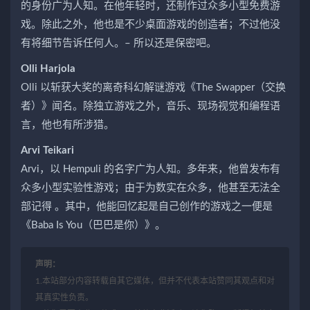
的身份广为人知。在他年轻时，还制作过众多小型免费游
戏。除此之外，他也是不少桌面游戏的创造者；不过他没
有将细节告诉任何人。– 所以还是保密吧。
Olli Harjola
Olli 以斩获大奖的离奇科幻解谜游戏
《The Swapper（交换
者）》
闻名。除独立游戏之外，音乐、现场视觉和编程语
言，他也有所涉猎。
Arvi Teikari
Arvi，以 Hempuli 的名字广为人知。多年来，他曾发布有
众多小型实验性游戏；由于为数实在众多，他甚至无法全
部记得 。其中，他能回忆起是自己创作的游戏之一便是
《
Baba Is You
（巴巴是你）》。
声明：
1.本站部分内容转载自其它媒体，但并不代表本站赞同其观点和对
其真实性负责。