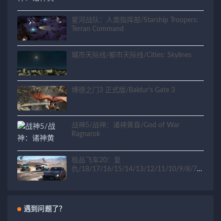
星河战队：人类指挥部/Starship Troopers:
Terran Command
城市天际线/都市天际线/Cities: Skylines
博德之门3 正式版/Baldur’s Gate 3
战神5/战神：诸神黄昏/God of War
Ragnarok
极品飞车20：复
仇/18/17/16/15/14/13/12/11/10/9/8/7/6
/5/4/3/2/1
遇到问题了？