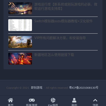
游戏运行库【新系统或刚玩游戏的必装、微
软运行游戏支持库】
Switch模拟器yuzu模拟器教程+汉化软件
VIP所有问题解决方案，和安装指导
新疆地区怎么使用链接下载
Copyright © 2021
即刻游戏
- All rights reserved
粤ICP备2021008130号
首页
所有游戏
FM游戏
我的
顶部