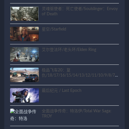
灵魂驱使者：死亡使者/Soulslinger：Envoy
of Death
星空/Starfield
艾尔登法环/老头环/Elden Ring
极品飞车20：复
仇/18/17/16/15/14/13/12/11/10/9/8/7/6
/5/4/3/2/1
最后纪元 / Last Epoch
全面战争传奇：特洛伊/Total War Saga:
TROY