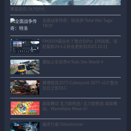
寒霜朋克/冰汽时代
全面战争传奇：特洛伊/Total War Saga:
TROY
FM2024最全补丁整合包Pro【终结版，适
配最新24.4.2,转会更新到2025.10.1】
模拟火车世界4/Train Sim World 4
赛博朋克2077/Cyberpunk 2077 v2.0 整合
往日之影DLC
超级舞动 瓦力欧制造/ 瓦力欧制造 超级舞
动、WarioWare Move It！
幽灵行者/Ghostrunner