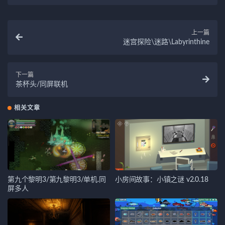
上一篇
迷宫探险\迷路\Labyrinthine
下一篇
茶杯头/同屏联机
相关文章
第九个黎明3/第九黎明3/单机.同
小房间故事：小镇之谜 v2.0.18
屏多人