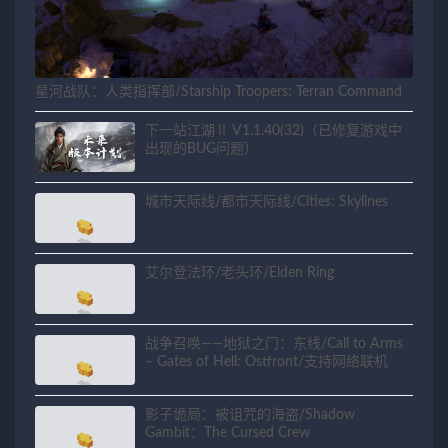
星河战队：人类指挥部/Starship Troopers: Terran Command
下一站江湖Ⅱ V1.1.40(32)（已修复游戏中
出现的BUG问题）
城市天际线/都市天际线/Cities: Skylines
艾尔登法环/老头环/Elden Ring
战争召唤——地狱之门：东线/Call to Arms
– Gates of Hell: Ostfront/支持网络联机
影子诡局：被诅咒的海盗/Shadow
Gambit：The Cursed Crew