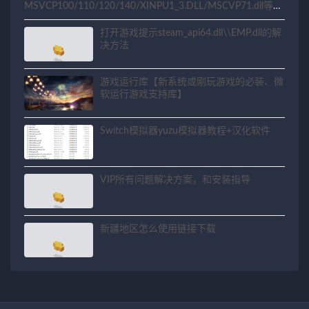
MSVCP100/110/120/140/XINPU1_3.DLL/MSCVP71.dll等相
关问题解决方法
打开游戏提示steam_api64.dll\\EMP.dll的解
决方法
游戏运行库【新系统或刚玩游戏的必装、微
软运行游戏支持库】
Switch模拟器yuzu模拟器教程+汉化软件
VIP所有问题解决方案，和安装指导
新疆地区怎么使用链接下载