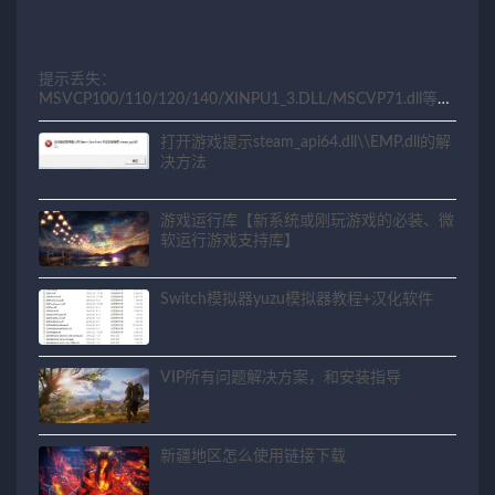
提示丢失：
MSVCP100/110/120/140/XINPU1_3.DLL/MSCVP71.dll等相
关问题解决方法
打开游戏提示steam_api64.dll\\EMP.dll的解
决方法
游戏运行库【新系统或刚玩游戏的必装、微
软运行游戏支持库】
Switch模拟器yuzu模拟器教程+汉化软件
VIP所有问题解决方案，和安装指导
新疆地区怎么使用链接下载