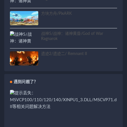
方块方舟/PixARK
战神5/战神：诸神黄昏/God of War
Ragnarok
遗迹2/遗迹二/ Remnant II
遇到问题了？