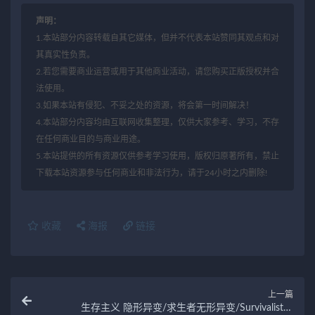
声明：
1.本站部分内容转载自其它媒体，但并不代表本站赞同其观点和对
其真实性负责。
2.若您需要商业运营或用于其他商业活动，请您购买正版授权并合
法使用。
3.如果本站有侵犯、不妥之处的资源，将会第一时间解决！
4.本站部分内容均由互联网收集整理，仅供大家参考、学习，不存
在任何商业目的与商业用途。
5.本站提供的所有资源仅供参考学习使用，版权归原著所有，禁止
下载本站资源参与任何商业和非法行为，请于24小时之内删除!
收藏
海报
链接
上一篇
生存主义 隐形异变/求生者无形异变/Survivalist：