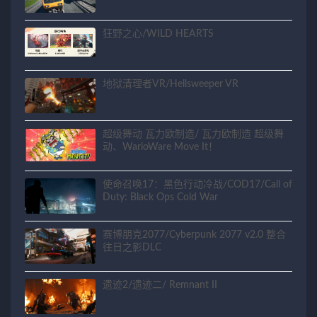
狂野之心/WILD HEARTS
地狱清理者VR/Hellsweeper VR
超级舞动 瓦力欧制造/ 瓦力欧制造 超级舞
动、WarioWare Move It！
使命召唤17：黑色行动冷战/COD17/Call of
Duty: Black Ops Cold War
赛博朋克2077/Cyberpunk 2077 v2.0 整合
往日之影DLC
遗迹2/遗迹二/ Remnant II