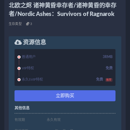
北欧之烬 诸神黄昏幸存者/诸神黄昏的幸存
者/Nordic Ashes：Survivors of Ragnarok
生存类型
3
资源信息
普通用户
3RMB
VIP特权
免费
永久SVIP特权
免费
推荐
立即购买
其他信息
有效期
永久有效