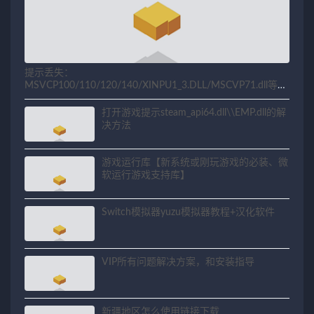
提示丢失：
MSVCP100/110/120/140/XINPU1_3.DLL/MSCVP71.dll等相
关问题解决方法
打开游戏提示steam_api64.dll\\EMP.dll的解
决方法
游戏运行库【新系统或刚玩游戏的必装、微
软运行游戏支持库】
Switch模拟器yuzu模拟器教程+汉化软件
VIP所有问题解决方案，和安装指导
新疆地区怎么使用链接下载