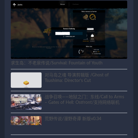
求生岛：不老泉传说/Survival: Fountain of Youth
对马岛之魂 导演剪辑版 /Ghost of
Tsushima: Director’s Cut
战争召唤——地狱之门：东线/Call to Arms
– Gates of Hell: Ostfront/支持网络联机
荒野传说/漫野奇谭 新版v0.34