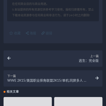
在任何商业目的与商业用途。
5.本站提供的所有资源仅供参考学习使用，版权归原著所有，禁止
下载本站资源参与任何商业和非法行为，请于24小时之内删除!
收藏
海报
链接
上一篇
逃生：完全版
下一篇
WWE 2K15/美国职业摔角联盟2K15/单机.同屏多人 集
成1号升级挡DLC
相关文章