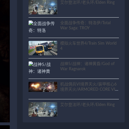
艾尔登法环/老头环/Elden Ring
全面战争传奇：特洛伊/Total
War Saga: TROY
模拟火车世界4/Train Sim World
4
战神5/战神：诸神黄昏/God of
War Ragnarok
机战佣兵VI境界天火/装甲核心6
境界天火/ARMORED CORE VI
FIRES OF RUBICON
艾尔登法环/老头环/Elden Ring