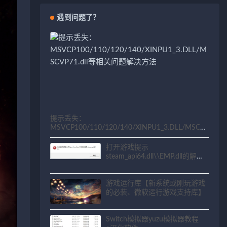
遇到问题了？
提示丢失：
MSVCP100/110/120/140/XINPU1_3.DLL/MSCV
P71.dll等相关问题解决方法
打开游戏提示
steam_api64.dll\\EMP.dll的解决
方法
游戏运行库【新系统或刚玩游戏
的必装、微软运行游戏支持库】
Switch模拟器yuzu模拟器教程