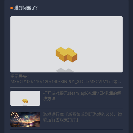
遇到问题了？
提示丢失：
MSVCP100/110/120/140/XINPU1_3.DLL/MSCVP71.dll等相
关问题解决方法
打开游戏提示steam_api64.dll\\EMP.dll的解
决方法
游戏运行库【新系统或刚玩游戏的必装、微
软运行游戏支持库】