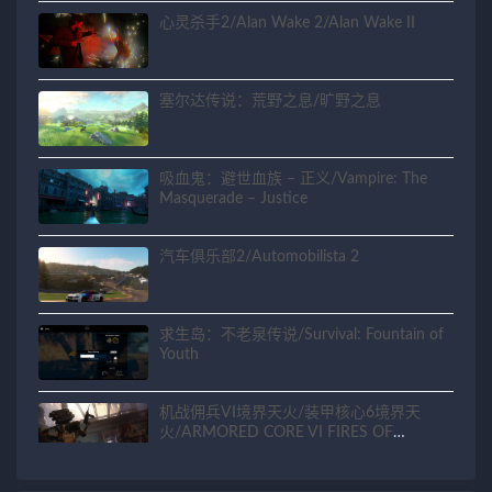
心灵杀手2/Alan Wake 2/Alan Wake II
塞尔达传说：荒野之息/旷野之息
吸血鬼：避世血族 – 正义/Vampire: The
Masquerade – Justice
汽车俱乐部2/Automobilista 2
求生岛：不老泉传说/Survival: Fountain of
Youth
机战佣兵VI境界天火/装甲核心6境界天
火/ARMORED CORE VI FIRES OF
RUBICON