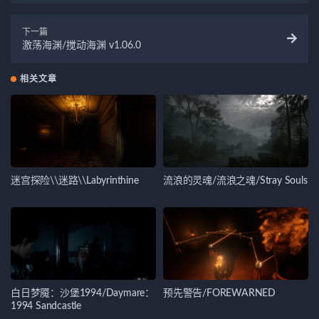
下一篇
激荡海渊/搅动海渊 v1.06.0
相关文章
迷宫探险\\迷路\\Labyrinthine
流浪的灵魂/流浪之魂/Stray Souls
白日梦魇：沙堡1994/Daymare：
预先警告/FOREWARNED
1994 Sandcastle