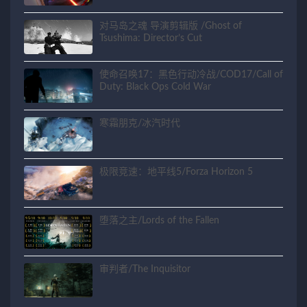
对马岛之魂 导演剪辑版 /Ghost of
Tsushima: Director’s Cut
使命召唤17：黑色行动冷战/COD17/Call of
Duty: Black Ops Cold War
寒霜朋克/冰汽时代
极限竞速：地平线5/Forza Horizon 5
堕落之主/Lords of the Fallen
审判者/The Inquisitor