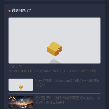
遇到问题了？
提示丢失：
MSVCP100/110/120/140/XINPU1_3.DLL/MSCVP71.dll等相
关问题解决方法
打开游戏提示steam_api64.dll\\EMP.dll的解
决方法
游戏运行库【新系统或刚玩游戏的必装、微
软运行游戏支持库】