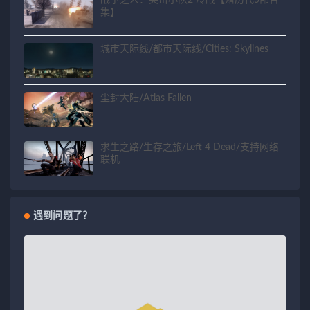
战争之人：突击小队2 冷战【赠历代5部合
集】
城市天际线/都市天际线/Cities: Skylines
尘封大陆/Atlas Fallen
求生之路/生存之旅/Left 4 Dead/支持网络
联机
遇到问题了？