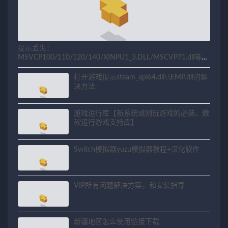
提示丢失：
MSVCP100/110/120/140/XINPU1_3.DLL/MSCVP71.dll等相
关问题解决方法
打开游戏提示steam_api64.dll\\EMP.dll的解
决方法
游戏运行库【新系统或刚玩游戏的必装、微
软运行游戏支持库】
Switch模拟器yuzu模拟器教程+汉化软件
VIP所有问题解决方案，和安装指导
新疆地区怎么使用链接下载