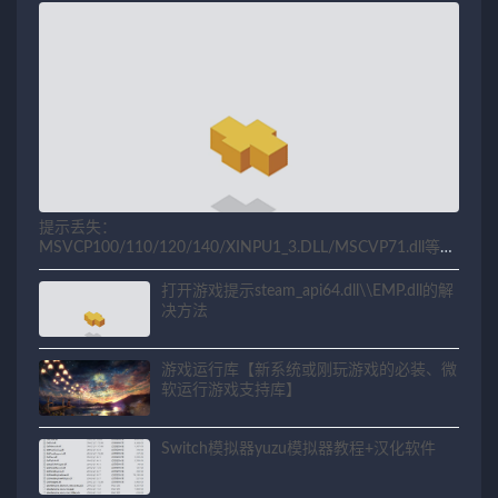
提示丢失：
MSVCP100/110/120/140/XINPU1_3.DLL/MSCVP71.dll等相
关问题解决方法
打开游戏提示steam_api64.dll\\EMP.dll的解
决方法
游戏运行库【新系统或刚玩游戏的必装、微
软运行游戏支持库】
Switch模拟器yuzu模拟器教程+汉化软件