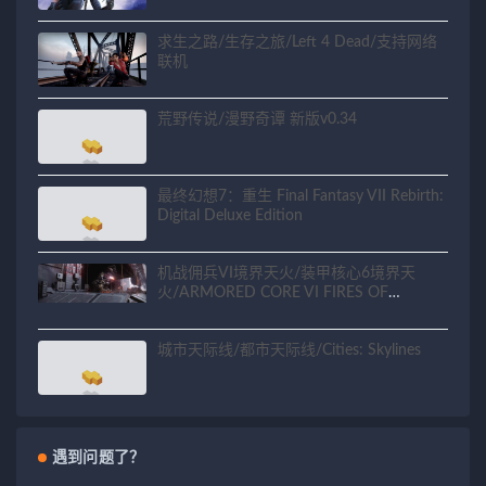
求生之路/生存之旅/Left 4 Dead/支持网络
联机
荒野传说/漫野奇谭 新版v0.34
最终幻想7：重生 Final Fantasy VII Rebirth:
Digital Deluxe Edition
机战佣兵VI境界天火/装甲核心6境界天
火/ARMORED CORE VI FIRES OF
RUBICON
城市天际线/都市天际线/Cities: Skylines
遇到问题了？