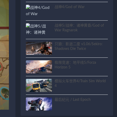
战神4/God of War
战神5/战神：诸神黄昏/God of
War Ragnarok
只狼：影逝二度 v1.06/Sekiro:
Shadows Die Twice
极限竞速：地平线5/Forza
Horizon 5
模拟火车世界4/Train Sim World
4
最后纪元 / Last Epoch