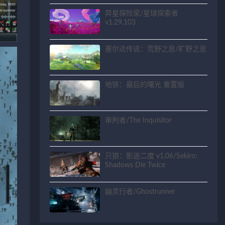
异星探险家/星球探索者
v1.29.103
塞尔达传说：荒野之息/旷野之息
地铁：最后的曙光 重置版
审判者/The Inquisitor
只狼：影逝二度 v1.06/Sekiro:
Shadows Die Twice
幽灵行者/Ghostrunner