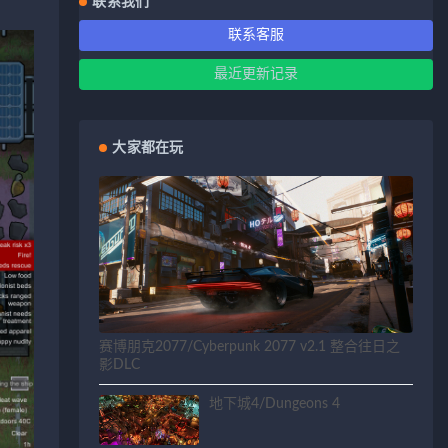
联系我们
联系客服
最近更新记录
大家都在玩
赛博朋克2077/Cyberpunk 2077 v2.1 整合往日之
影DLC
地下城4/Dungeons 4