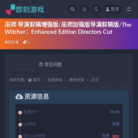
登录
全部
巫师 导演剪辑增强版/巫师加强版导演剪辑版/The
Witcher：Enhanced Edition Directors Cut
角色扮演
3
详情介绍
常见问题
当前位置：
首页
全部游戏
角色扮演
正文
资源信息
普通用户
3RMB
VIP特权
免费
永久SVIP特权
免费
推荐