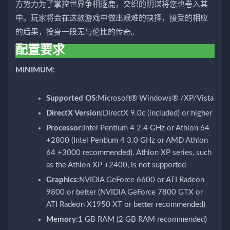
方势力为了掌控世界争相逐鹿，交织的阴谋将您也卷入其
中。玩家将会在这款游戏中做出艰难的抉择，接受的相应
的后果，投身一段无与伦比的传奇。
配置要求
MINIMUM:
Supported OS:
Microsoft® Windows® /XP/Vista
DirectX Version:
DirectX 9.0c (included) or higher
Processor:
Intel Pentium 4 2.4 GHz or Athlon 64
+2800 (Intel Pentium 4 3.0 GHz or AMD Athlon
64 +3000 recommended). Athlon XP series, such
as the Athlon XP +2400, is not supported
Graphics:
NVIDIA GeForce 6600 or ATI Radeon
9800 or better (NVIDIA GeForce 7800 GTX or
ATI Radeon X1950 XT or better recommended)
Memory:
1 GB RAM (2 GB RAM recommended)