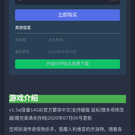
立即购买
其他信息
有效期
永久有效
最近更新
2024年01月05日
升级SVIP永久免费下载
游戏介绍
v1.5a|容量14GB|官方繁体中文|支持键盘.鼠标|赠多项修改
器|赠完美通关存档|2020年07月05号更新
您将扮演传奇怪物杀手，猎魔人利维亚的杰洛特。随着各