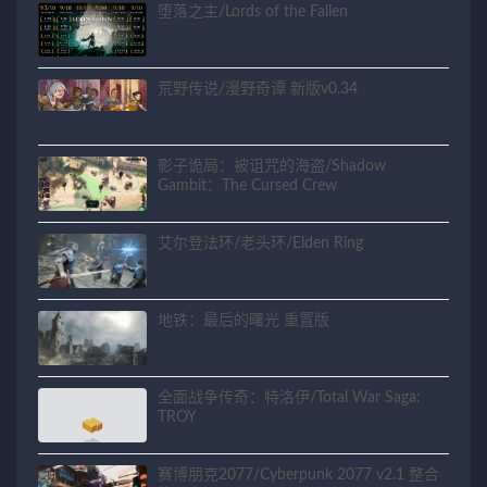
堕落之主/Lords of the Fallen
荒野传说/漫野奇谭 新版v0.34
影子诡局：被诅咒的海盗/Shadow
Gambit：The Cursed Crew
艾尔登法环/老头环/Elden Ring
地铁：最后的曙光 重置版
全面战争传奇：特洛伊/Total War Saga:
TROY
赛博朋克2077/Cyberpunk 2077 v2.1 整合