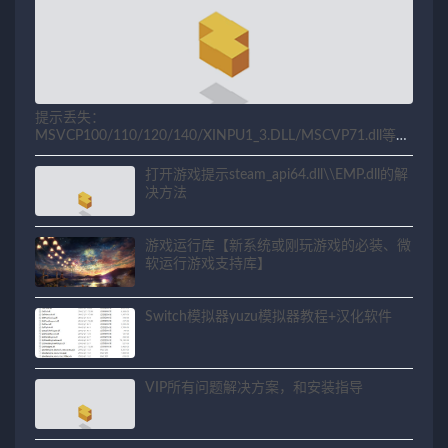
提示丢失：
MSVCP100/110/120/140/XINPU1_3.DLL/MSCVP71.dll等相
关问题解决方法
打开游戏提示steam_api64.dll\\EMP.dll的解
决方法
游戏运行库【新系统或刚玩游戏的必装、微
软运行游戏支持库】
Switch模拟器yuzu模拟器教程+汉化软件
VIP所有问题解决方案，和安装指导