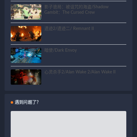
影子诡局：被诅咒的海盗/Shadow
Gambit：The Cursed Crew
遗迹2/遗迹二/ Remnant II
暗使/Dark Envoy
心灵杀手2/Alan Wake 2/Alan Wake II
遇到问题了？