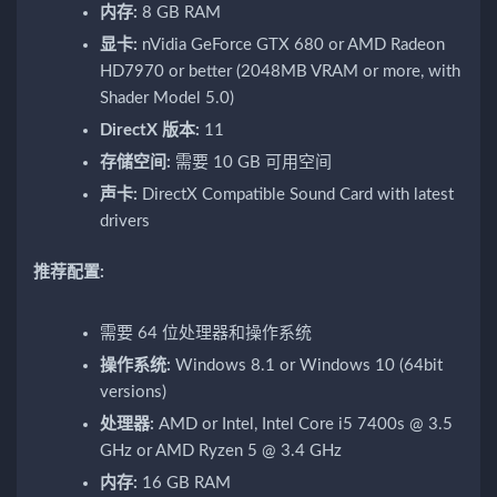
内存:
8 GB RAM
显卡:
nVidia GeForce GTX 680 or AMD Radeon
HD7970 or better (2048MB VRAM or more, with
Shader Model 5.0)
DirectX 版本:
11
存储空间:
需要 10 GB 可用空间
声卡:
DirectX Compatible Sound Card with latest
drivers
推荐配置:
需要 64 位处理器和操作系统
操作系统:
Windows 8.1 or Windows 10 (64bit
versions)
处理器:
AMD or Intel, Intel Core i5 7400s @ 3.5
GHz or AMD Ryzen 5 @ 3.4 GHz
内存:
16 GB RAM