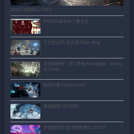
战地5/战地风云5/BF5
FM2024最全补丁整合包
艾尔登法环/老头环/Elden Ring
灵魂驱使者：死亡使者/Soulslinger：Envoy
of Death
幽灵行者/Ghostrunner
寒霜朋克/冰汽时代
异星探险家/星球探索者v1.29.103