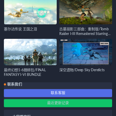
塞尔达传说 王国之泪
古墓丽影三部曲：重制版/Tomb
Raider I-III Remastered Starring
Lara Croft
最终幻想1-6捆绑包/FINAL
深空遗物/Deep Sky Derelicts
FANTASY I-VI BUNDLE
联系我们
联系客服
最近更新记录