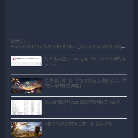
提示丢失：
MSVCP100/110/120/140/XINPU1_3.DLL/MSCVP71.dll等相
关问题解决方法
打开游戏提示steam_api64.dll\\EMP.dll的解
决方法
游戏运行库【新系统或刚玩游戏的必装、微
软运行游戏支持库】
Switch模拟器yuzu模拟器教程+汉化软件
VIP所有问题解决方案，和安装指导