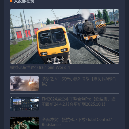
大家都在玩
模拟火车世界4/Train Sim World 4
战争之人：突击小队2 冷战【赠历代5部合
集】
FM2024最全补丁整合包Pro【终结版，适
配最新24.4.2,转会更新到2025.10.1】
全面冲突：抵抗v0.7下载/Total Conflict：
Resistance